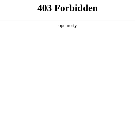
牌天地
预约品鉴
验，感受z6mg人生就是博汽车的驾乘动力，我们将根据
，以便更好为您提供试驾服务，信息提交成功后，服务中心
动与您联系！
1.选择您要驾驶的车型
全新一代 瑞虎9
瑞虎9X