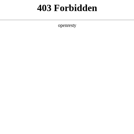
牌天地
预约品鉴
验，感受z6mg人生就是博汽车的驾乘动力，我们将根据
，以便更好为您提供试驾服务，信息提交成功后，服务中心
动与您联系！
1.选择您要驾驶的车型
全新一代 瑞虎9
瑞虎9X